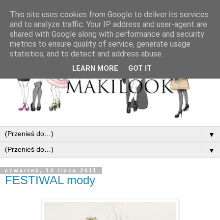
This site uses cookies from Google to deliver its services
and to analyze traffic. Your IP address and user-agent are
shared with Google along with performance and security
metrics to ensure quality of service, generate usage
statistics, and to detect and address abuse.
LEARN MORE
GOT IT
▼
▼
czwartek, 14 lipca 2011
FESTIWAL mody