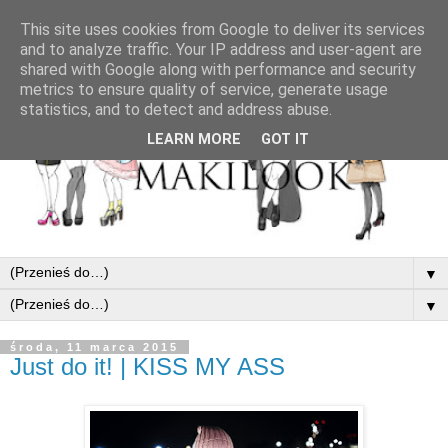
This site uses cookies from Google to deliver its services
and to analyze traffic. Your IP address and user-agent are
shared with Google along with performance and security
metrics to ensure quality of service, generate usage
statistics, and to detect and address abuse.
LEARN MORE
GOT IT
▼
▼
środa, 11 marca 2015
Just do it! | KISS MY ASS