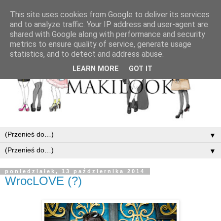
This site uses cookies from Google to deliver its services
and to analyze traffic. Your IP address and user-agent are
shared with Google along with performance and security
metrics to ensure quality of service, generate usage
statistics, and to detect and address abuse.
LEARN MORE
GOT IT
▼
▼
poniedziałek, 13 października 2014
WrocLOVE (?)