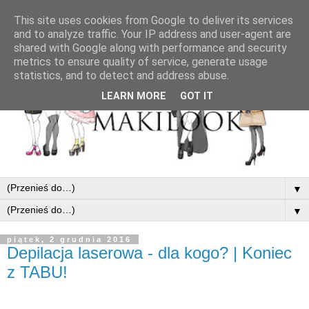
This site uses cookies from Google to deliver its services
and to analyze traffic. Your IP address and user-agent are
shared with Google along with performance and security
metrics to ensure quality of service, generate usage
statistics, and to detect and address abuse.
LEARN MORE
GOT IT
▼
▼
piątek, 2 grudnia 2016
Depilacja laserowa - dla kogo? | Koniec
z TABU!