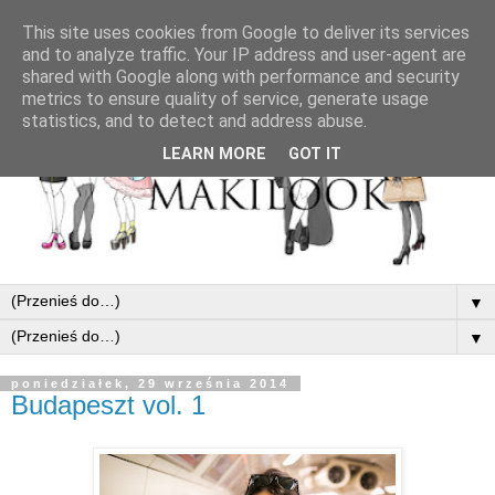
This site uses cookies from Google to deliver its services
and to analyze traffic. Your IP address and user-agent are
shared with Google along with performance and security
metrics to ensure quality of service, generate usage
statistics, and to detect and address abuse.
LEARN MORE
GOT IT
▼
▼
poniedziałek, 29 września 2014
Budapeszt vol. 1