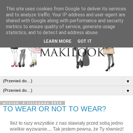
This site uses cookies from Google to deliver its services
and to analyze traffic. Your IP address and user-agent are
shared with Google along with performance and security
metrics to ensure quality of service, generate usage
statistics, and to detect and address abuse.
LEARN MORE
GOT IT
▼
▼
wtorek, 4 listopada 2014
TO WEAR OR NOT TO WEAR?
Ileż to razy wszystkie z nas stawiały przed sobą jedno
wielkie wyzwanie.... Tak jestem pewna, że Ty również!