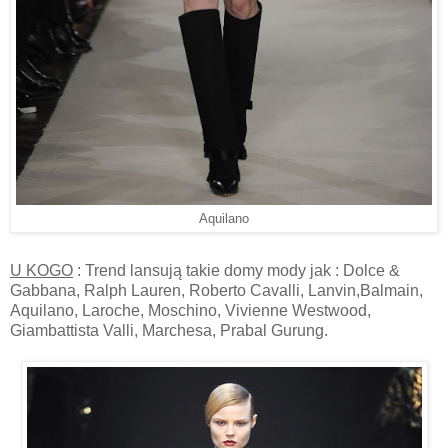
Aquilano
U KOGO
: Trend lansują takie domy mody jak : Dolce &
Gabbana, Ralph Lauren, Roberto Cavalli, Lanvin,Balmain,
Aquilano, Laroche, Moschino, Vivienne Westwood,
Giambattista Valli, Marchesa, Prabal Gurung.