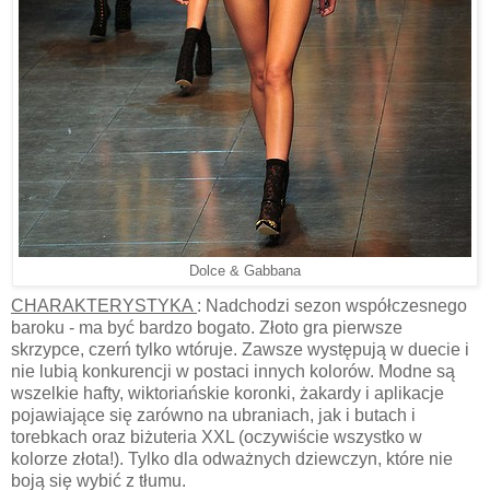
Dolce & Gabbana
CHARAKTERYSTYKA
: Nadchodzi sezon współczesnego
baroku - ma być bardzo bogato. Złoto gra pierwsze
skrzypce, czerń tylko wtóruje. Zawsze występują w duecie i
nie lubią konkurencji w postaci innych kolorów. Modne są
wszelkie hafty, wiktoriańskie koronki, żakardy i aplikacje
pojawiające się zarówno na ubraniach, jak i butach i
torebkach oraz biżuteria XXL (oczywiście wszystko w
kolorze złota!). Tylko dla odważnych dziewczyn, które nie
boją się wybić z tłumu.