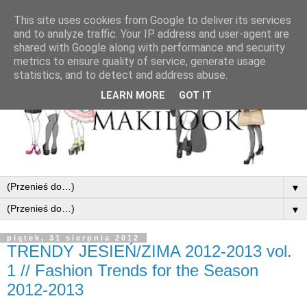
This site uses cookies from Google to deliver its services
and to analyze traffic. Your IP address and user-agent are
shared with Google along with performance and security
metrics to ensure quality of service, generate usage
statistics, and to detect and address abuse.
LEARN MORE
GOT IT
▼
▼
piątek, 31 sierpnia 2012
TRENDY JESIEŃ/ZIMA 2012-2013 vol.
1 // Fashion Trends for the Season
2012-2013