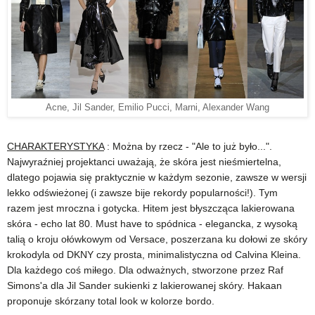
Acne, Jil Sander, Emilio Pucci, Marni, Alexander Wang
CHARAKTERYSTYKA
: Można by rzecz - "Ale to już było...".
Najwyraźniej projektanci uważają, że skóra jest nieśmiertelna,
dlatego pojawia się praktycznie w każdym sezonie, zawsze w wersji
lekko odświeżonej (i zawsze bije rekordy popularności!). Tym
razem jest mroczna i gotycka. Hitem jest błyszcząca lakierowana
skóra - echo lat 80. Must have to
spódnica - elegancka, z wysoką
talią o kroju ołówkowym od Versace, poszerzana ku dołowi ze skóry
krokodyla od DKNY czy prosta, minimalistyczna od Calvina Kleina.
Dla każdego coś miłego. Dla odważnych, stworzone przez Raf
Simons'a dla Jil Sander sukienki z lakierowanej skóry. Hakaan
proponuje skórzany total look w kolorze bordo.