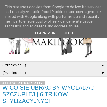
This site uses cookies from Google to deliver its services
and to analyze traffic. Your IP address and user-agent are
shared with Google along with performance and security
metrics to ensure quality of service, generate usage
statistics, and to detect and address abuse.
LEARN MORE
GOT IT
▼
▼
sobota, 20 maja 2017
W CO SIE UBRAC BY WYGLADAC
SZCZUPLEJ | 6 TRIKOW
STYLIZACYJNYCH