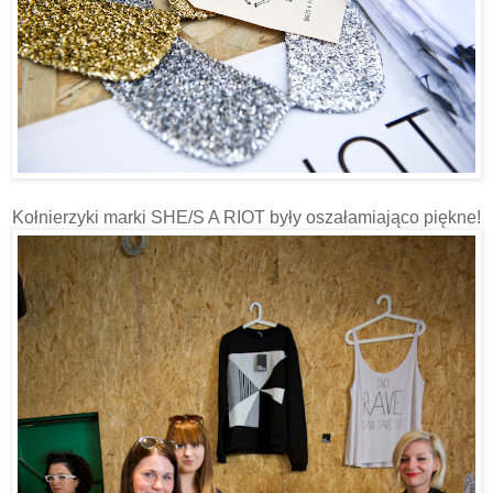
Kołnierzyki marki SHE/S A RIOT były oszałamiająco piękne!