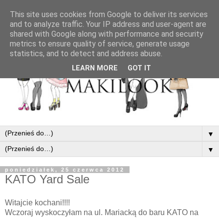
This site uses cookies from Google to deliver its services
and to analyze traffic. Your IP address and user-agent are
shared with Google along with performance and security
metrics to ensure quality of service, generate usage
statistics, and to detect and address abuse.
LEARN MORE
GOT IT
▼
▼
poniedziałek, 25 czerwca 2012
KATO Yard Sale
Witajcie kochani!!!!
Wczoraj wyskoczyłam na ul. Mariacką do baru KATO na