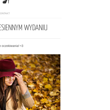
KONTAKT
ESIENNYM WYDANIU
e oczekiwania! <3