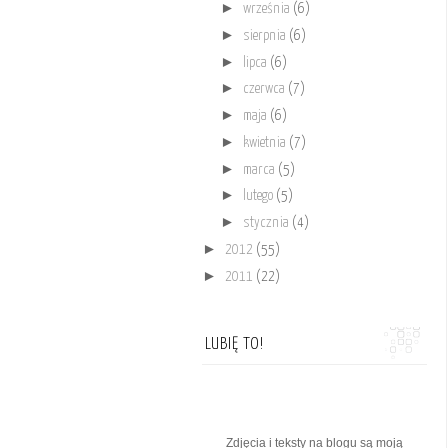
►
września
(6)
►
sierpnia
(6)
►
lipca
(6)
►
czerwca
(7)
►
maja
(6)
►
kwietnia
(7)
►
marca
(5)
►
lutego
(5)
►
stycznia
(4)
►
2012
(55)
►
2011
(22)
LUBIĘ TO!
Zdjęcia i teksty na blogu są moją