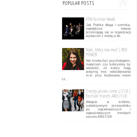
POPULAR POSTS
KTW Fashion Week
Jak Polska długa i szeroka,
największe miasta
prześcigają się w organizacji
wydarzeń z modą w tle.
Kolor, który ma moc! | RED
POWER
Nie trzeba być psychologiem,
malarzem czy kolorystką by
wiedzieć, że kolory mają
potężną moc oddziaływania
m.in. przy budowaniu marki
cz...
Trendy jesien-zima 17/18 |
Fashion trends AW17/18
Witajcie w krótkim,
subiektywnym przewodniku
po najciekawszych i
najważniejszych trendach
sezonu AW17/18!