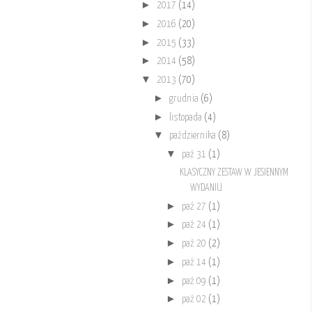
►
2017
(14)
►
2016
(20)
►
2015
(33)
►
2014
(58)
▼
2013
(70)
►
grudnia
(6)
►
listopada
(4)
▼
października
(8)
▼
paź 31
(1)
KLASYCZNY ZESTAW W JESIENNYM
WYDANIU
►
paź 27
(1)
►
paź 24
(1)
►
paź 20
(2)
►
paź 14
(1)
►
paź 09
(1)
►
paź 02
(1)