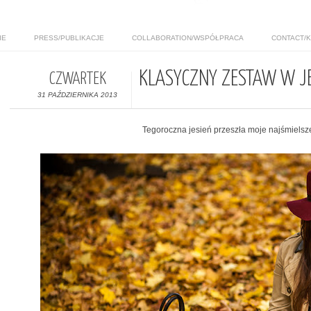
IE
PRESS/PUBLIKACJE
COLLABORATION/WSPÓŁPRACA
CONTACT/
KLASYCZNY ZESTAW W J
CZWARTEK
31 PAŹDZIERNIKA 2013
Tegoroczna jesień przeszła moje najśmielsz