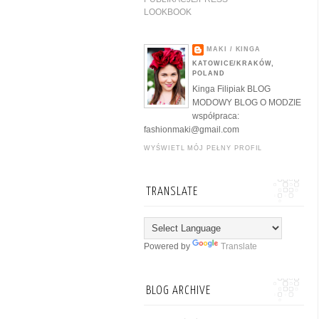
LOOKBOOK
MAKI / KINGA
KATOWICE/KRAKÓW,
POLAND
Kinga Filipiak BLOG
MODOWY BLOG O MODZIE
współpraca:
fashionmaki@gmail.com
WYŚWIETL MÓJ PEŁNY PROFIL
TRANSLATE
Powered by
Translate
BLOG ARCHIVE