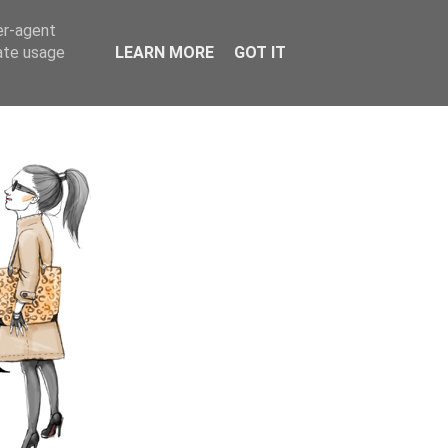
er-agent
rate usage
LEARN MORE
GOT IT