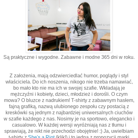
Są praktyczne i wygodne. Zabawne i modne 365 dni w roku.
Z założenia, mają odzwierciedlać humor, poglądy i styl
właściciela. Do ich noszenia, nikogo nie trzeba namawiać,
bo mało kto nie ma ich w swojej szafie. Wkładają je
mężczyźni i kobiety, dzieci, młodzież i dorośli. O czym
mowa? O bluzce z nadrukiem! T-shirty z zabawnym hasłem,
fajną grafiką, nazwą ulubionego zespołu czy postacią z
kreskówki są jednym z najbardziej uniwersalnych ciuchów
w szafie każdego z nas. Nosimy je na sportowo, elegancko i
casualowo. W każdej wersji wyróżniają nas z tłumu i
sprawiają, że nikt nie przechodzi obojętnie! :) Ja, uwielbiam
t-shirty z
She's a Riot
(klik!) i to jedną z propozycji marki