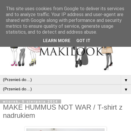
This site uses cookies from Google to deliver its services
and to analyze traffic. Your IP address and user-agent are
shared with Google along with performance and security
metrics to ensure quality of service, generate usage
statistics, and to detect and address abuse.
LEARN MORE
GOT IT
▼
▼
wtorek, 5 sierpnia 2014
MAKE HUMMUS NOT WAR / T-shirt z
nadrukiem