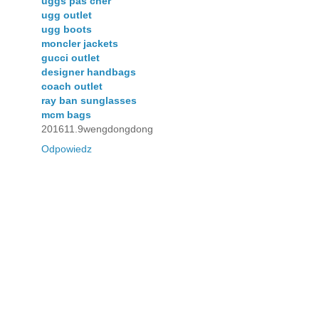
uggs pas cher
ugg outlet
ugg boots
moncler jackets
gucci outlet
designer handbags
coach outlet
ray ban sunglasses
mcm bags
201611.9wengdongdong
Odpowiedz