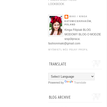
LOOKBOOK
MAKI / KINGA
KATOWICE/KRAKÓW,
POLAND
Kinga Filipiak BLOG
MODOWY BLOG O MODZIE
współpraca:
fashionmaki@gmail.com
WYŚWIETL MÓJ PEŁNY PROFIL
TRANSLATE
Powered by
Translate
BLOG ARCHIVE