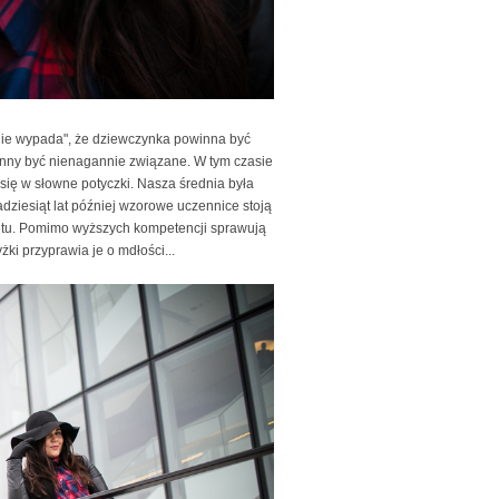
nie wypada", że dziewczynka powinna być
winny być nienagannie związane. W tym czasie
 się w słowne potyczki. Nasza średnia była
adziesiąt lat później wzorowe uczennice stoją
etu. Pomimo wyższych kompetencji sprawują
ki przyprawia je o mdłości...