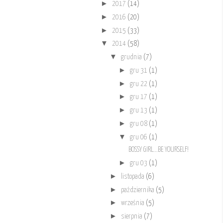
►
2017
(14)
►
2016
(20)
►
2015
(33)
▼
2014
(58)
▼
grudnia
(7)
►
gru 31
(1)
►
gru 22
(1)
►
gru 17
(1)
►
gru 13
(1)
►
gru 08
(1)
▼
gru 06
(1)
BOSSY GIRL...BE YOURSELF!
►
gru 03
(1)
►
listopada
(6)
►
października
(5)
►
września
(5)
►
sierpnia
(7)