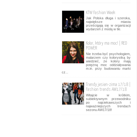
KTW Fashion Week
Jak Polska długa i szeroka,
największe miasta
prześcigają się w organizacji
wydarzeń z modą w tle.
Kolor, który ma moc! | RED
POWER
Nie trzeba być psychologiem,
malarzem czy kolorystką by
wiedzieć, że kolory mają
potężną moc oddziaływania
m.in. przy budowaniu marki
cz...
Trendy jesien-zima 17/18 |
Fashion trends AW17/18
Witajcie w krótkim,
subiektywnym przewodniku
po najciekawszych i
najważniejszych trendach
sezonu AW17/18!