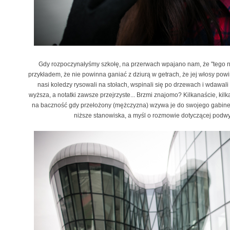
Gdy rozpoczynałyśmy szkołę, na przerwach wpajano nam, że "tego 
przykładem, że nie powinna ganiać z dziurą w getrach, że jej włosy po
nasi koledzy rysowali na stołach, wspinali się po drzewach i wdawali
wyższa, a notatki zawsze przejrzyste... Brzmi znajomo? Kilkanaście, kilk
na baczność gdy przełożony (mężczyzna) wzywa je do swojego gabin
niższe stanowiska, a myśl o rozmowie dotyczącej podwyż