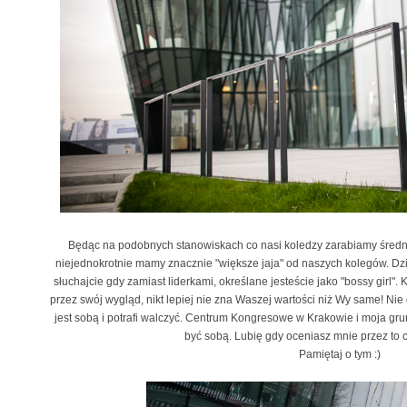
Będąc na podobnych stanowiskach co nasi koledzy zarabiamy średnio 
niejednokrotnie mamy znacznie "większe jaja" od naszych kolegów. Dz
słuchajcie gdy zamiast liderkami, określane jesteście jako "bossy girl". K
przez swój wygląd, nikt lepiej nie zna Waszej wartości niż Wy same! Nie
jest sobą i potrafi walczyć. Centrum Kongresowe w Krakowie i moja gru
być sobą. Lubię gdy oceniasz mnie przez to 
Pamiętaj o tym :)