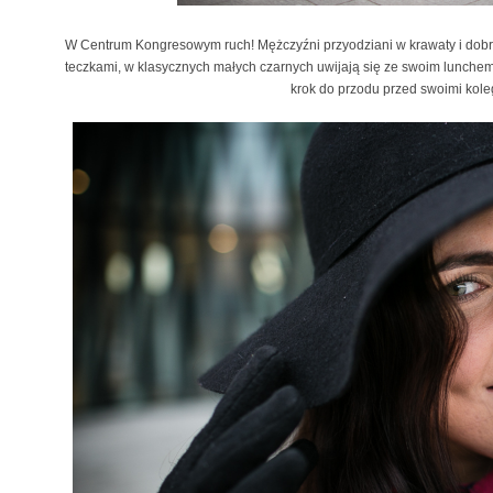
W Centrum Kongresowym ruch! Mężczyźni przyodziani w krawaty i dobrz
teczkami, w klasycznych małych czarnych uwijają się ze swoim lunche
krok do przodu przed swoimi koleg