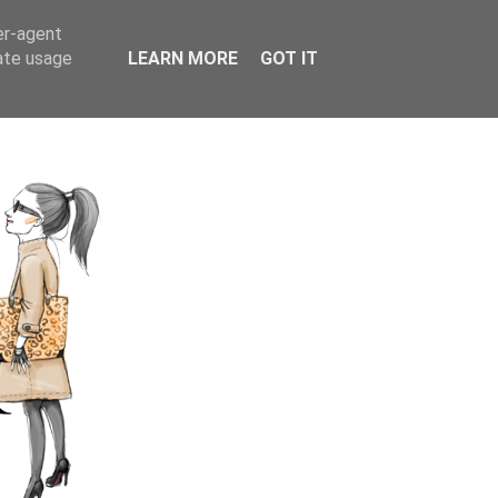
er-agent
rate usage
LEARN MORE
GOT IT