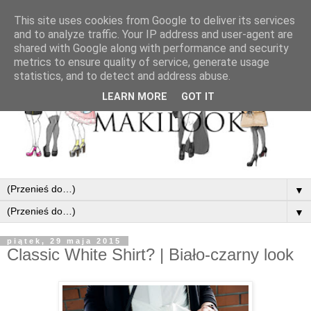
This site uses cookies from Google to deliver its services
and to analyze traffic. Your IP address and user-agent are
shared with Google along with performance and security
metrics to ensure quality of service, generate usage
statistics, and to detect and address abuse.
LEARN MORE
GOT IT
▼
▼
piątek, 29 maja 2015
Classic White Shirt? | Biało-czarny look