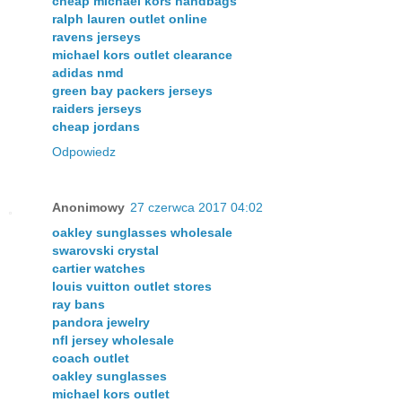
cheap michael kors handbags
ralph lauren outlet online
ravens jerseys
michael kors outlet clearance
adidas nmd
green bay packers jerseys
raiders jerseys
cheap jordans
Odpowiedz
Anonimowy
27 czerwca 2017 04:02
oakley sunglasses wholesale
swarovski crystal
cartier watches
louis vuitton outlet stores
ray bans
pandora jewelry
nfl jersey wholesale
coach outlet
oakley sunglasses
michael kors outlet