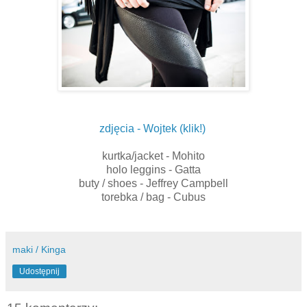
zdjęcia - Wojtek (klik!)
kurtka/jacket - Mohito
holo leggins - Gatta
buty / shoes - Jeffrey Campbell
torebka / bag - Cubus
maki / Kinga
Udostępnij