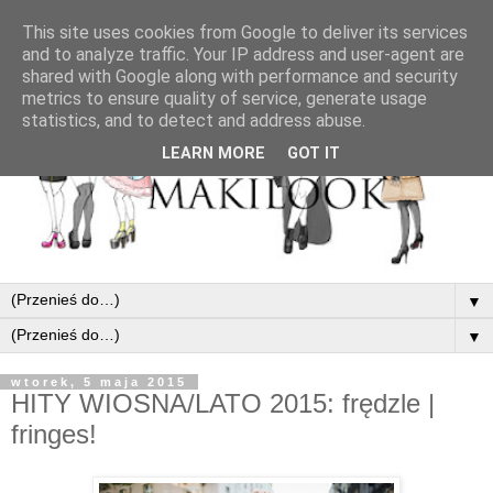
This site uses cookies from Google to deliver its services
and to analyze traffic. Your IP address and user-agent are
shared with Google along with performance and security
metrics to ensure quality of service, generate usage
statistics, and to detect and address abuse.
LEARN MORE
GOT IT
▼
▼
wtorek, 5 maja 2015
HITY WIOSNA/LATO 2015: frędzle |
fringes!