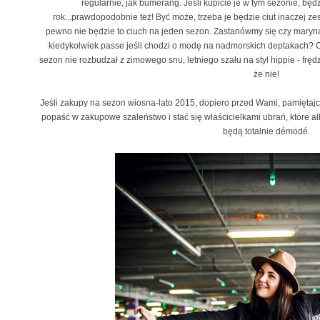
regularnie, jak bumerang. Jeśli kupicie je w tym sezonie, bę
rok...prawdopodobnie też! Być może, trzeba je będzie ciut inaczej zes
pewno nie będzie to ciuch na jeden sezon. Zastanówmy się czy marynars
kiedykolwiek passe jeśli chodzi o modę na nadmorskich deptakach? C
sezon nie rozbudzał z zimowego snu, letniego szału na styl hippie - frędz
że nie!
Jeśli zakupy na sezon wiosna-lato 2015, dopiero przed Wami, pamiętaj
popaść w zakupowe szaleństwo i stać się właścicielkami ubrań, które a
będą totalnie démodé.