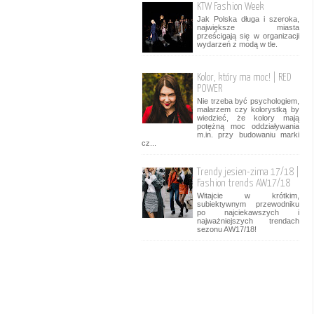
KTW Fashion Week
Jak Polska długa i szeroka,
największe miasta
prześcigają się w organizacji
wydarzeń z modą w tle.
Kolor, który ma moc! | RED
POWER
Nie trzeba być psychologiem,
malarzem czy kolorystką by
wiedzieć, że kolory mają
potężną moc oddziaływania
m.in. przy budowaniu marki
cz...
Trendy jesien-zima 17/18 |
Fashion trends AW17/18
Witajcie w krótkim,
subiektywnym przewodniku
po najciekawszych i
najważniejszych trendach
sezonu AW17/18!