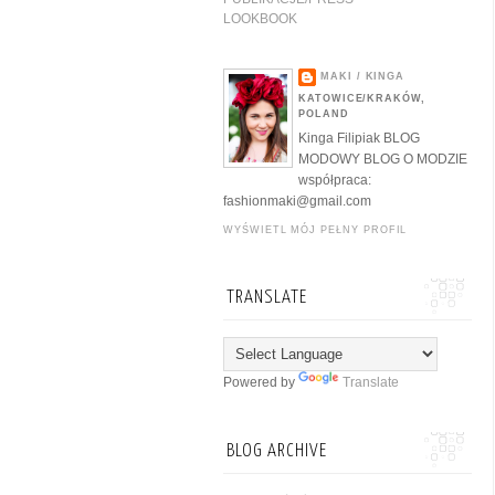
LOOKBOOK
MAKI / KINGA
KATOWICE/KRAKÓW,
POLAND
Kinga Filipiak BLOG
MODOWY BLOG O MODZIE
współpraca:
fashionmaki@gmail.com
WYŚWIETL MÓJ PEŁNY PROFIL
TRANSLATE
Powered by
Translate
BLOG ARCHIVE