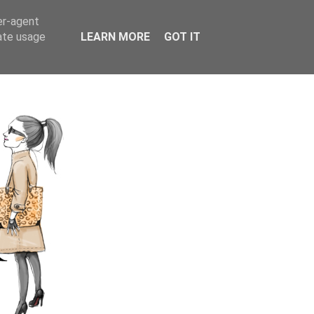
er-agent
rate usage
LEARN MORE
GOT IT