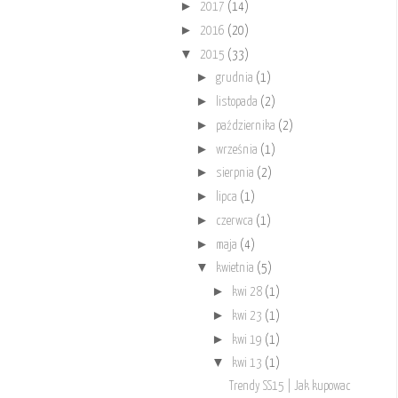
►
2017
(14)
►
2016
(20)
▼
2015
(33)
►
grudnia
(1)
►
listopada
(2)
►
października
(2)
►
września
(1)
►
sierpnia
(2)
►
lipca
(1)
►
czerwca
(1)
►
maja
(4)
▼
kwietnia
(5)
►
kwi 28
(1)
►
kwi 23
(1)
►
kwi 19
(1)
▼
kwi 13
(1)
Trendy SS15 | Jak kupowac