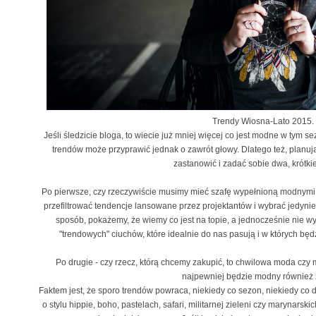
Trendy Wiosna-Lato 2015.
Jeśli śledzicie bloga, to wiecie już mniej więcej co jest modne w tym s
trendów może przyprawić jednak o zawrót głowy. Dlatego też, planuj
zastanowić i zadać sobie dwa, krótki
Po pierwsze, czy rzeczywiście musimy mieć szafę wypełnioną modnymi
przefiltrować tendencje lansowane przez projektantów i wybrać jedynie
sposób, pokażemy, że wiemy co jest na topie, a jednocześnie nie w
"trendowych" ciuchów, które idealnie do nas pasują i w których bę
Po drugie - czy rzecz, którą chcemy zakupić, to chwilowa moda czy m
najpewniej będzie modny również 
Faktem jest, że sporo trendów powraca, niekiedy co sezon, niekiedy co 
o stylu hippie, boho, pastelach, safari, militarnej zieleni czy marynars