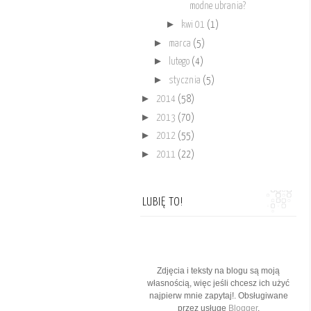
modne ubrania?
►
kwi 01
(1)
►
marca
(5)
►
lutego
(4)
►
stycznia
(5)
►
2014
(58)
►
2013
(70)
►
2012
(55)
►
2011
(22)
LUBIĘ TO!
Zdjęcia i teksty na blogu są moją
własnością, więc jeśli chcesz ich użyć
najpierw mnie zapytaj!. Obsługiwane
przez usługę
Blogger
.