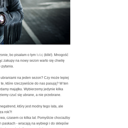
ezonie, bo pisałam o tym
tutaj
(klik!). Mnogość
ąc zakupy na nowy sezon warto się chwilę
e pytania.
 ubraniami na jeden sezon? Czy może lepiej
 te, które rzeczywiście do nas pasują? W ten
ydamy majątku. Wybierzemy jedynie kilka
dziemy czuć się ubrane, a nie przebrane.
egatrend, który jest modny tego lata, ale
za rok?!
dwa, czasem co kilka lat. Pomyślcie chociażby
kich paskach - wracają na wybiegi i do sklepów